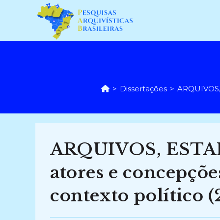
Ir
para
o
conteúdo
>
Dissertações
>
ARQUIVOS, 
ARQUIVOS, ESTA
atores e concepçõe
contexto político 