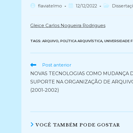
Autor
Post
Categoria
flaviatelmo
12/12/2022
Dissertaç
do
publicado:
do
post:
post:
Gleice Carlos Nogueira Rodrigues
TAGS:
ARQUIVO
,
POLÍTICA ARQUIVÍSTICA
,
UNIVERSIDADE 
Ler
Post anterior
mais
NOVAS TECNOLOGIAS COMO MUDANÇA 
artigos
SUPORTE NA ORGANIZAÇÃO DE ARQUIV
(2001-2002)
VOCÊ TAMBÉM PODE GOSTAR