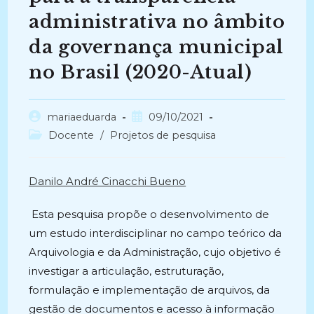
administrativa no âmbito
da governança municipal
no Brasil (2020-Atual)
Autor
Post
mariaeduarda
09/10/2021
do
publicado:
Categoria
Docente
/
Projetos de pesquisa
post:
do
post:
Danilo André Cinacchi Bueno
Esta pesquisa propõe o desenvolvimento de
um estudo interdisciplinar no campo teórico da
Arquivologia e da Administração, cujo objetivo é
investigar a articulação, estruturação,
formulação e implementação de arquivos, da
gestão de documentos e acesso à informação