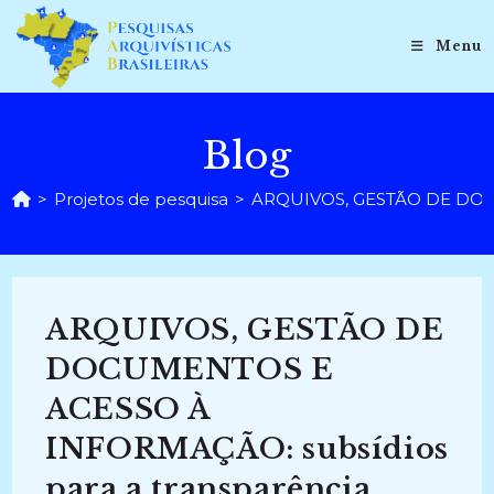
Ir
para
Menu
o
conteúdo
Blog
>
Projetos de pesquisa
>
ARQUIVOS, GESTÃO DE DOCUME
ARQUIVOS, GESTÃO DE
DOCUMENTOS E
ACESSO À
INFORMAÇÃO: subsídios
para a transparência