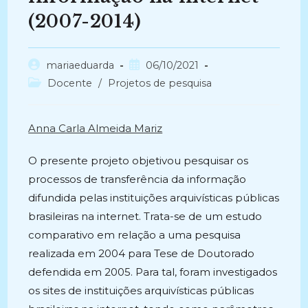
(2007-2014)
Autor
Post
mariaeduarda
06/10/2021
do
publicado:
Categoria
Docente
/
Projetos de pesquisa
post:
do
post:
Anna Carla Almeida Mariz
O presente projeto objetivou pesquisar os
processos de transferência da informação
difundida pelas instituições arquivísticas públicas
brasileiras na internet. Trata-se de um estudo
comparativo em relação a uma pesquisa
realizada em 2004 para Tese de Doutorado
defendida em 2005. Para tal, foram investigados
os sites de instituições arquivísticas públicas