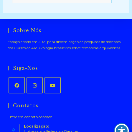
Sobre Nós
Espaço criado em 2021 para disseminação de pesquisas de docentes
dos Cursos de Arquivologia brasileiros sobre temáticas arquivísticas .
Siga-Nos
Abre
Abre
Abre
em
em
em
Contatos
uma
uma
uma
Entre em contato conosco.
nova
nova
nova
aba
aba
aba
Localização:
Universidade Federal da Paraíba