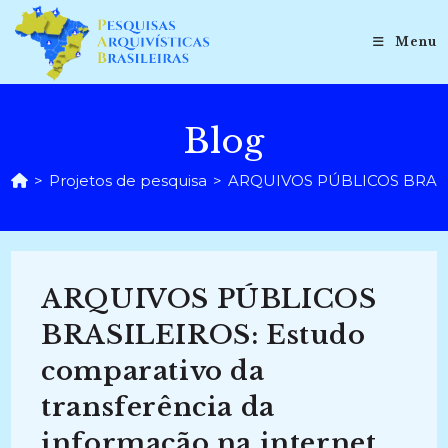
Ir
para
Menu
o
conteúdo
Blog
>
Projetos de pesquisa
>
ARQUIVOS PÚBLICOS BRASILEI
ARQUIVOS PÚBLICOS
BRASILEIROS: Estudo
comparativo da
transferência da
informação na internet