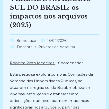
SUL DO BRASIL: os
impactos nos arquivos
(2025)
Autor
Post
BrunoLuce
15/04/2026
do
publicado:
Categoria
Docente
/
Projetos de pesquisa
post:
do
post:
Roberta Pinto Medeiros
– Coordenador
Esta pesquisa explora como as Comissões da
Verdade das Universidades Públicas, ao
atuarem na região sul do Brasil, mobilizaram
diversas instituições e estabeleceram
articulações que resultaram em mudanças
significativas nos arquivos. A partir das