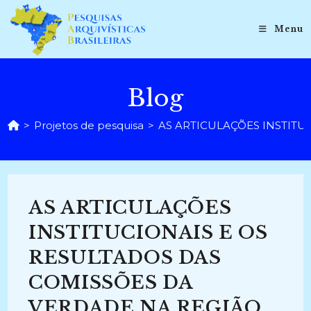
Ir
para
Menu
o
conteúdo
Blog
>
Projetos de pesquisa
>
AS ARTICULAÇÕES INSTITUC
AS ARTICULAÇÕES
INSTITUCIONAIS E OS
RESULTADOS DAS
COMISSÕES DA
VERDADE NA REGIÃO