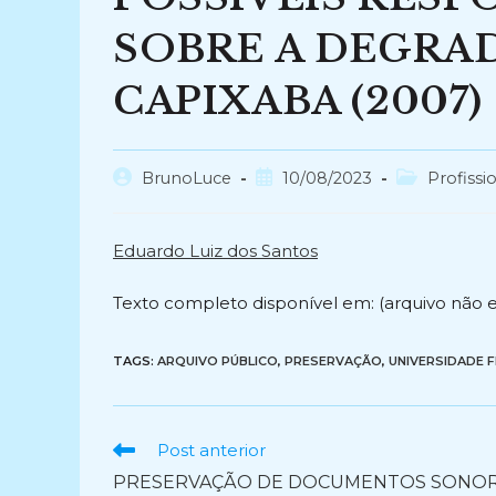
SOBRE A DEGRA
CAPIXABA (2007)
Autor
Post
Categoria
BrunoLuce
10/08/2023
Profissi
do
publicado:
do
post:
post:
Eduardo Luiz dos Santos
Texto completo disponível em: (arquivo não 
TAGS:
ARQUIVO PÚBLICO
,
PRESERVAÇÃO
,
UNIVERSIDADE F
Ler
Post anterior
mais
PRESERVAÇÃO DE DOCUMENTOS SONOR
artigos