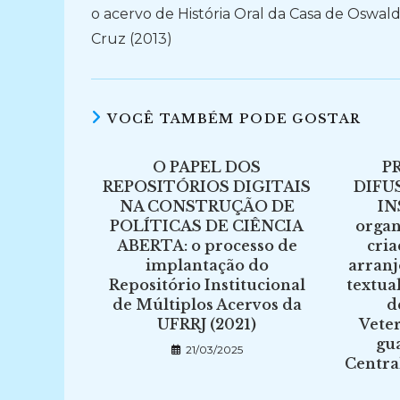
o acervo de História Oral da Casa de Oswal
Cruz (2013)
VOCÊ TAMBÉM PODE GOSTAR
O PAPEL DOS
P
REPOSITÓRIOS DIGITAIS
DIFU
NA CONSTRUÇÃO DE
IN
POLÍTICAS DE CIÊNCIA
organ
ABERTA: o processo de
cri
implantação do
arran
Repositório Institucional
textua
de Múltiplos Acervos da
d
UFRRJ (2021)
Veter
gu
21/03/2025
Centra