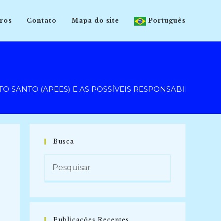
ros
Contato
Mapa do site
Português
O SANTO (APEES) E AS POSSÍVEIS RESPONSABILIDADE
Busca
Publicações Recentes