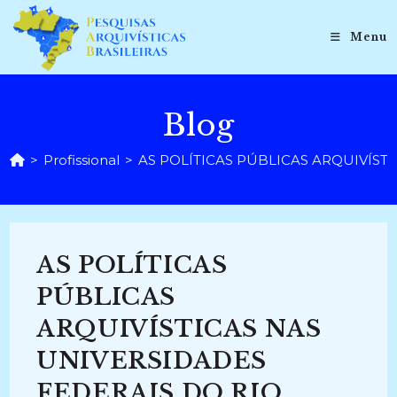
Ir
para
Menu
o
conteúdo
Blog
>
Profissional
>
AS POLÍTICAS PÚBLICAS ARQUIVÍST
AS POLÍTICAS
PÚBLICAS
ARQUIVÍSTICAS NAS
UNIVERSIDADES
FEDERAIS DO RIO