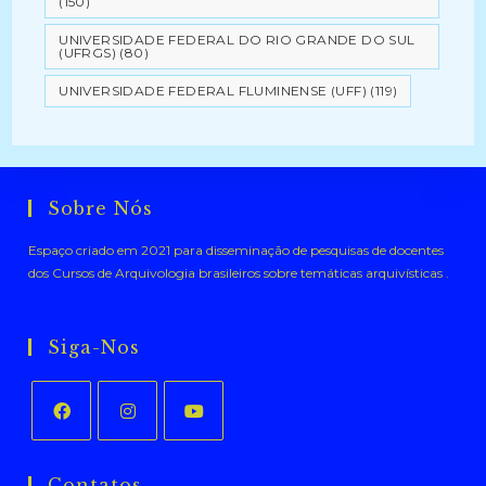
(150)
UNIVERSIDADE FEDERAL DO RIO GRANDE DO SUL
(UFRGS)
(80)
UNIVERSIDADE FEDERAL FLUMINENSE (UFF)
(119)
Sobre Nós
Espaço criado em 2021 para disseminação de pesquisas de docentes
dos Cursos de Arquivologia brasileiros sobre temáticas arquivísticas .
Siga-Nos
Abre
Abre
Abre
em
em
em
Contatos