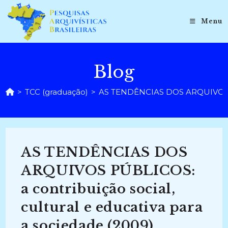
Ir
para
Menu
o
conteúdo
Blog
>
TCC (graduação)
>
AS TENDÊNCIAS DOS ARQUIVOS PÚBL
AS TENDÊNCIAS DOS
ARQUIVOS PÚBLICOS:
a contribuição social,
cultural e educativa para
a sociedade (2009)