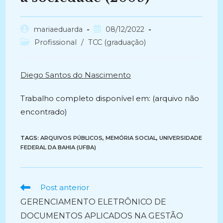
Autor
Post
mariaeduarda
08/12/2022
do
publicado:
Categoria
Profissional
/
TCC (graduação)
post:
do
post:
Diego Santos do Nascimento
Trabalho completo disponível em: (arquivo não
encontrado)
TAGS:
ARQUIVOS PÚBLICOS
,
MEMÓRIA SOCIAL
,
UNIVERSIDADE
FEDERAL DA BAHIA (UFBA)
Ler
Post anterior
mais
GERENCIAMENTO ELETRÔNICO DE
artigos
DOCUMENTOS APLICADOS NA GESTÃO