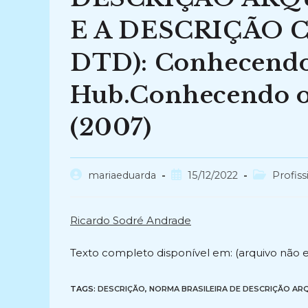
E A DESCRIÇÃO 
DTD): Conhecendo 
Hub.Conhecendo o 
(2007)
Autor
Post
Categoria
mariaeduarda
15/12/2022
Profiss
do
publicado:
do
post:
post:
Ricardo Sodré Andrade
Texto completo disponível em: (arquivo não 
TAGS:
DESCRIÇÃO
,
NORMA BRASILEIRA DE DESCRIÇÃO ARQ