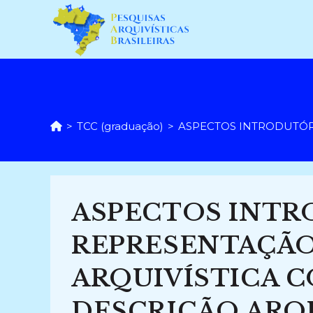
Ir
para
o
conteúdo
>
TCC (graduação)
>
ASPECTOS INTRODUTÓRIO
ASPECTOS INTR
REPRESENTAÇÃO
ARQUIVÍSTICA 
DESCRIÇÃO ARQU