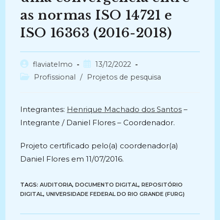
as normas ISO 14721 e
ISO 16363 (2016-2018)
Autor
Post
flaviatelmo
13/12/2022
do
publicado:
Categoria
Profissional
/
Projetos de pesquisa
post:
do
post:
Integrantes:
Henrique Machado dos Santos
–
Integrante / Daniel Flores – Coordenador.
Projeto certificado pelo(a) coordenador(a)
Daniel Flores em 11/07/2016.
TAGS:
AUDITORIA
,
DOCUMENTO DIGITAL
,
REPOSITÓRIO
DIGITAL
,
UNIVERSIDADE FEDERAL DO RIO GRANDE (FURG)