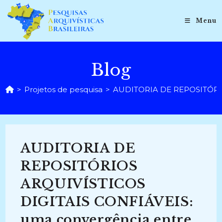
Ir
para
Menu
o
conteúdo
Blog
>
Projetos de pesquisa
>
AUDITORIA DE REPOSITÓRIOS 
AUDITORIA DE
REPOSITÓRIOS
ARQUIVÍSTICOS
DIGITAIS CONFIÁVEIS:
uma convergência entre