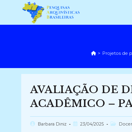
Ir
para
o
conteúdo
>
Projetos de 
AVALIAÇÃO DE 
ACADÊMICO – PAR
Autor
Post
Categoria
Barbara Diniz
23/04/2025
Doce
do
publicado:
do