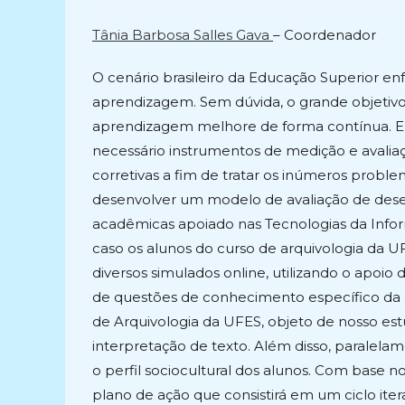
post:
post:
Tânia Barbosa Salles Gava
– Coordenador
O cenário brasileiro da Educação Superior e
aprendizagem. Sem dúvida, o grande objetiv
aprendizagem melhore de forma contínua. Em 
necessário instrumentos de medição e avali
corretivas a fim de tratar os inúmeros probl
desenvolver um modelo de avaliação de des
acadêmicas apoiado nas Tecnologias da Inf
caso os alunos do curso de arquivologia da U
diversos simulados online, utilizando o apoi
de questões de conhecimento específico da ár
de Arquivologia da UFES, objeto de nosso es
interpretação de texto. Além disso, paralelam
o perfil sociocultural dos alunos. Com base 
plano de ação que consistirá em um ciclo iter