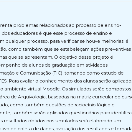
nfrenta problemas relacionados ao processo de ensino-
o dos educadores é que esse processo de ensino e
qualquer processo, para verificar se houve melhorias, é
ação, como também que se estabeleçam ações preventivas
emas que se apresentam. O objetivo desse projeto é
empenho de alunos de graduação em atividades
ormação e Comunicação (TIC), tomando como estudo de
FES. Para avaliar o conhecimento dos alunos serão aplicado
o do ambiente virtual Moodle. Os simulados serão compostos
ea de Arquivologia, baseadas na matriz curricular do curs
tudo, como também questões de raciocínio lógico e
ente, também serão aplicados questionários para identifica
nos resultados obtidos nos simulados será elaborado um
ativo de coleta de dados, avaliação dos resultados e tomad