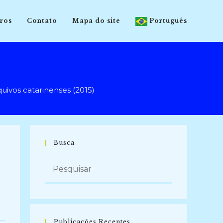
ros
Contato
Mapa do site
Português
ivos catarinenses (2015)
Busca
Publicações Recentes