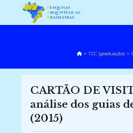
Ir
para
o
conteúdo
>
TCC (graduação)
>
CARTÃO DE VISI
análise dos guias d
(2015)