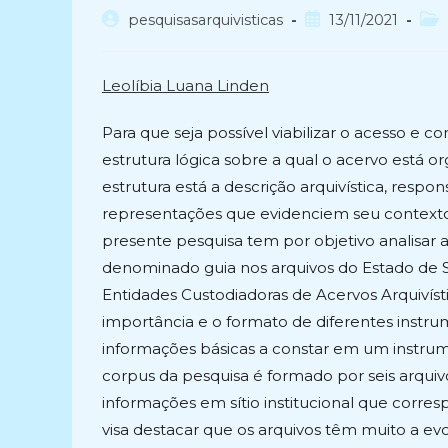
Autor
Post
Cat
pesquisasarquivisticas
13/11/2021
do
publicado:
do
post:
post
Leolíbia Luana Linden
Para que seja possível viabilizar o acesso e 
estrutura lógica sobre a qual o acervo está o
estrutura está a descrição arquivística, respo
representações que evidenciem seu contexto
presente pesquisa tem por objetivo analisar
denominado guia nos arquivos do Estado de S
Entidades Custodiadoras de Acervos Arquivíst
importância e o formato de diferentes instru
informações básicas a constar em um instrumen
corpus da pesquisa é formado por seis arqui
informações em sítio institucional que corres
visa destacar que os arquivos têm muito a e