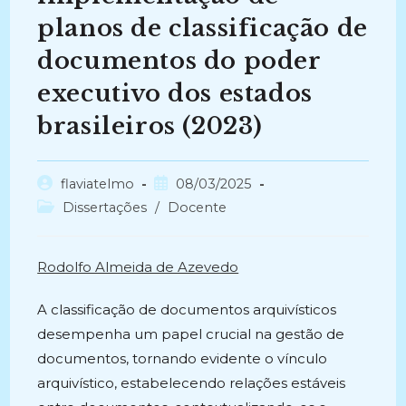
planos de classificação de
documentos do poder
executivo dos estados
brasileiros (2023)
Autor
Post
flaviatelmo
08/03/2025
do
publicado:
Categoria
Dissertações
/
Docente
post:
do
post:
Rodolfo Almeida de Azevedo
A classificação de documentos arquivísticos
desempenha um papel crucial na gestão de
documentos, tornando evidente o vínculo
arquivístico, estabelecendo relações estáveis