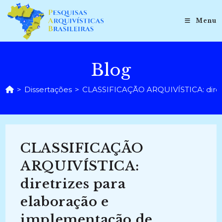
Ir
para
Menu
o
conteúdo
Blog
>
Dissertações
>
CLASSIFICAÇÃO ARQUIVÍSTICA: diretri
CLASSIFICAÇÃO
ARQUIVÍSTICA:
diretrizes para
elaboração e
implementação de