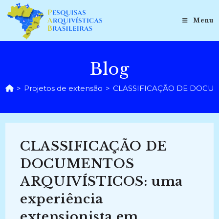
Ir
para
Menu
o
conteúdo
Blog
>
Projetos de extensão
>
CLASSIFICAÇÃO DE DOCUMENT
CLASSIFICAÇÃO DE
DOCUMENTOS
ARQUIVÍSTICOS: uma
experiência
extensionista em