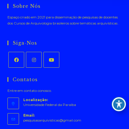
Sobre Nós
Espaço criado em 2021 para disseminação de pesquisas de docentes
dos Cursos de Arquivologia brasileiros sobre temáticas arquivísticas .
Siga-Nos
Abre
Abre
Abre
em
em
em
Contatos
uma
uma
uma
Entre em contato conosco.
nova
nova
nova
aba
aba
aba
Localização:
Universidade Federal da Paraíba
Email:
Abre
pesquisasarquivisticas@gmail.com
em