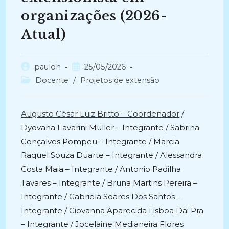
organizações (2026-
Atual)
Autor
Post
pauloh
25/05/2026
do
publicado:
Categoria
Docente
/
Projetos de extensão
post:
do
post:
Augusto César Luiz Britto – Coordenador
/
Dyovana Favarini Müller – Integrante / Sabrina
Gonçalves Pompeu – Integrante / Marcia
Raquel Souza Duarte – Integrante / Alessandra
Costa Maia – Integrante / Antonio Padilha
Tavares – Integrante / Bruna Martins Pereira –
Integrante / Gabriela Soares Dos Santos –
Integrante / Giovanna Aparecida Lisboa Dai Pra
– Integrante / Jocelaine Medianeira Flores