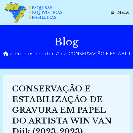
Ir
para
Menu
o
conteúdo
Blog
>
Projetos de extensão
>
CONSERVAÇÃO E ESTABILIZ
CONSERVAÇÃO E
ESTABILIZAÇÃO DE
GRAVURA EM PAPEL
DO ARTISTA WIN VAN
Dijk (2023-2023)