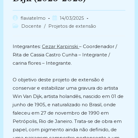
Autor
Post
flaviatelmo
14/03/2025
do
publicado:
Categoria
Docente
/
Projetos de extensão
post:
do
post:
Integrantes:
Cezar Karpinski
– Coordenador /
Rita de Cassia Castro Cunha – Integrante /
carina flores – Integrante.
O objetivo deste projeto de extensão é
conservar e estabilizar uma gravura do artista
Win Van Dijk, artista holandês, nascido em 01 de
junho de 1905, e naturalizado no Brasil, onde
faleceu em 27 de novembro de 1990 em
Petrópolis, Rio de Janeiro. Trata-se de obra em
papel, com pigmento ainda não definido, de
uma paisagem campestre pertencente a um