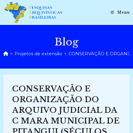
Ir
para
Menu
o
conteúdo
Blog
>
Projetos de extensão
>
CONSERVAÇÃO E ORGANIZAÇ
CONSERVAÇÃO E
ORGANIZAÇÃO DO
ARQUIVO JUDICIAL DA
C MARA MUNICIPAL DE
PITANGUI (SÉCULOS