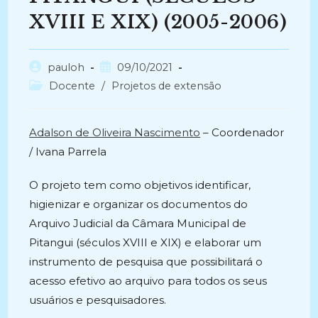
XVIII E XIX) (2005-2006)
Autor
Post
pauloh
09/10/2021
do
publicado:
Categoria
Docente
/
Projetos de extensão
post:
do
post:
Adalson de Oliveira Nascimento
– Coordenador
/ Ivana Parrela
O projeto tem como objetivos identificar,
higienizar e organizar os documentos do
Arquivo Judicial da Câmara Municipal de
Pitangui (séculos XVIII e XIX) e elaborar um
instrumento de pesquisa que possibilitará o
acesso efetivo ao arquivo para todos os seus
usuários e pesquisadores.