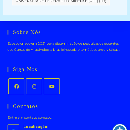
UNIVERSIDADE FEDERAL FLUMINENSE (UFF)
(119)
Sobre Nós
Espaço criado em 2021 para disseminação de pesquisas de docentes
dos Cursos de Arquivologia brasileiros sobre temáticas arquivísticas .
Siga-Nos
Abre
Abre
Abre
em
em
em
Contatos
uma
uma
uma
Entre em contato conosco.
nova
nova
nova
aba
aba
aba
Localização: