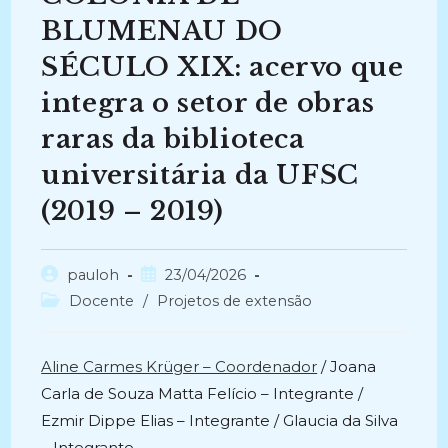
BLUMENAU DO
SÉCULO XIX: acervo que
integra o setor de obras
raras da biblioteca
universitária da UFSC
(2019 – 2019)
Autor
Post
pauloh
23/04/2026
do
publicado:
Categoria
Docente
/
Projetos de extensão
post:
do
post:
Aline Carmes Krüger – Coordenador
/ Joana
Carla de Souza Matta Felício – Integrante /
Ezmir Dippe Elias – Integrante / Glaucia da Silva
– Integrante.