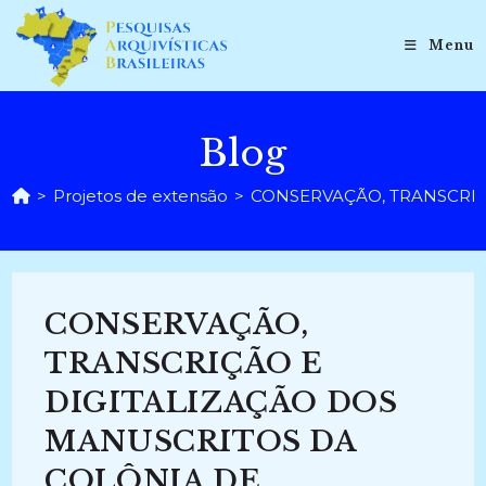
Ir
para
Menu
o
conteúdo
Blog
>
Projetos de extensão
>
CONSERVAÇÃO, TRANSCRIÇÃO 
CONSERVAÇÃO,
TRANSCRIÇÃO E
DIGITALIZAÇÃO DOS
MANUSCRITOS DA
COLÔNIA DE