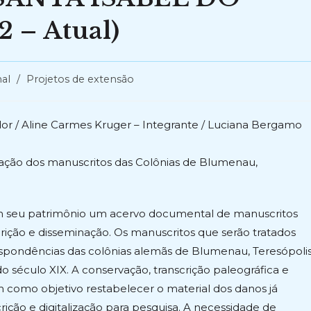
 – Atual)
nal
/
Projetos de extensão
r / Aline Carmes Kruger – Integrante / Luciana Bergamo
lização dos manuscritos das Colônias de Blumenau,
m seu patrimônio um acervo documental de manuscritos
scrição e disseminação. Os manuscritos que serão tratados
spondências das colônias alemãs de Blumenau, Teresópoli
do século XIX. A conservação, transcrição paleográfica e
êm como objetivo restabelecer o material dos danos já
crição e digitalização para pesquisa. A necessidade de