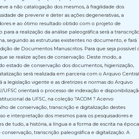
 deve a não catalogação dos mesmos, à fragilidade dos
idade de prevenir e deter as ações degenerativas, a
ores e ao ótimo resultado obtido com o projeto de
ara a realização da análise paleográfica será a transcriçã
nha, seguindo as estruturas existentes no documento, e fará
Edição de Documentos Manuscritos. Para que seja possível 
que se realize ações de conservação. Deste modo, a
o estado de conservação dos documentos, higienização,
talização será realizada em parceria com o Arquivo Centra
 a legislação vigente e as diretrizes e normas do Arquivo
U/UFSC orientará o processo de indexação e disponibilizaç
nstitucional da UFSC, na coleção ?ACOM ? Acervo
lho de conservação, transcrição e digitalização destes
so e interpretação dos mesmos para os pesquisadores e
de tudo, a história, a língua e a forma de escrita na época
 conservação, transcrição paleográfica e digitalização. A