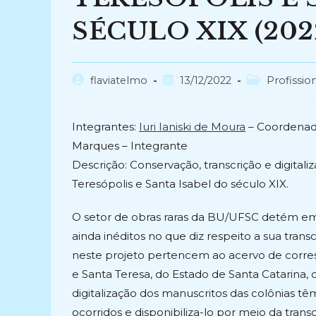
SÉCULO XIX (2022
Autor
Post
Categoria
flaviatelmo
13/12/2022
Profissio
do
publicado:
do
post:
post:
Integrantes:
Iuri Ianiski de Moura
– Coordenado
Marques – Integrante
Descrição: Conservação, transcrição e digita
Teresópolis e Santa Isabel do século XIX.
O setor de obras raras da BU/UFSC detém e
ainda inéditos no que diz respeito a sua tran
neste projeto pertencem ao acervo de corre
e Santa Teresa, do Estado de Santa Catarina, 
digitalização dos manuscritos das colônias t
ocorridos e disponibiliza-lo por meio da trans