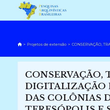
Ir
para
o
conteúdo
>
Projetos de extensão
>
CONSERVAÇÃO, TRA
CONSERVAÇÃO, 
DIGITALIZAÇÃO
DAS COLÔNIAS 
TERESÓPOLIS E 