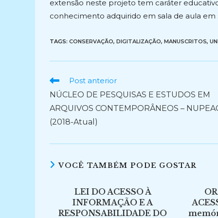
extensão neste projeto tem caráter educativo 
conhecimento adquirido em sala de aula em sua
TAGS:
CONSERVAÇÃO
,
DIGITALIZAÇÃO
,
MANUSCRITOS
,
UN
Ler
Post anterior
mais
NÚCLEO DE PESQUISAS E ESTUDOS EM
artigos
ARQUIVOS CONTEMPORÂNEOS – NUPEA
(2018-Atual)
VOCÊ TAMBÉM PODE GOSTAR
LEI DO ACESSO À
OR
INFORMAÇÃO E A
ACESS
RESPONSABILIDADE DO
memóri