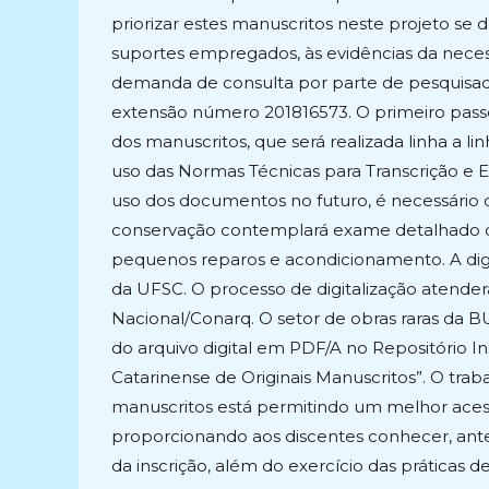
priorizar estes manuscritos neste projeto se
suportes empregados, às evidências da necess
demanda de consulta por parte de pesquisad
extensão número 201816573. O primeiro passo p
dos manuscritos, que será realizada linha a li
uso das Normas Técnicas para Transcrição e 
uso dos documentos no futuro, é necessário 
conservação contemplará exame detalhado d
pequenos reparos e acondicionamento. A digi
da UFSC. O processo de digitalização atenderá
Nacional/Conarq. O setor de obras raras da B
do arquivo digital em PDF/A no Repositório I
Catarinense de Originais Manuscritos”. O traba
manuscritos está permitindo um melhor aces
proporcionando aos discentes conhecer, antes 
da inscrição, além do exercício das práticas de