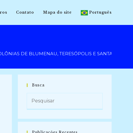
ros
Contato
Mapa do site
Português
NIAS DE BLUMENAU, TERESÓPOLIS E SANTA ISABEL DO 
Busca
Publicações Recentes