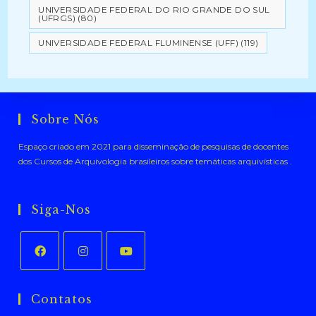
UNIVERSIDADE FEDERAL DO RIO GRANDE DO SUL
(UFRGS)
(80)
UNIVERSIDADE FEDERAL FLUMINENSE (UFF)
(119)
Sobre Nós
Espaço criado em 2021 para disseminação de pesquisas de docentes
dos Cursos de Arquivologia brasileiros sobre temáticas arquivísticas .
Siga-Nos
Abre
Abre
Abre
em
em
em
Contatos
uma
uma
uma