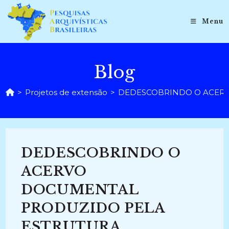
Ir
para
Menu
o
conteúdo
Blog
>
Projetos de extensão
>
DEDESCOBRINDO O ACERV
DEDESCOBRINDO O
ACERVO
DOCUMENTAL
PRODUZIDO PELA
ESTRUTURA