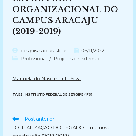
ORGANIZACIONAL DO
CAMPUS ARACAJU
(2019-2019)
Autor
Post
pesquisasarquivisticas
06/11/2022
do
publicado:
Categoria
Profissional
/
Projetos de extensão
post:
do
post:
Manuela do Nascimento Silva
TAGS:
INSTITUTO FEDERAL DE SERGIPE (IFS)
Ler
Post anterior
mais
DIGITALIZAÇÃO DO LEGADO: uma nova
artigos