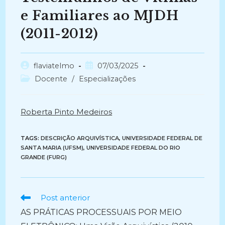
e Familiares ao MJDH
(2011-2012)
Autor
Post
flaviatelmo
07/03/2025
do
publicado:
Categoria
Docente
/
Especializações
post:
do
post:
Roberta Pinto Medeiros
TAGS:
DESCRIÇÃO ARQUIVÍSTICA
,
UNIVERSIDADE FEDERAL DE
SANTA MARIA (UFSM)
,
UNIVERSIDADE FEDERAL DO RIO
GRANDE (FURG)
Ler
Post anterior
mais
AS PRÁTICAS PROCESSUAIS POR MEIO
artigos