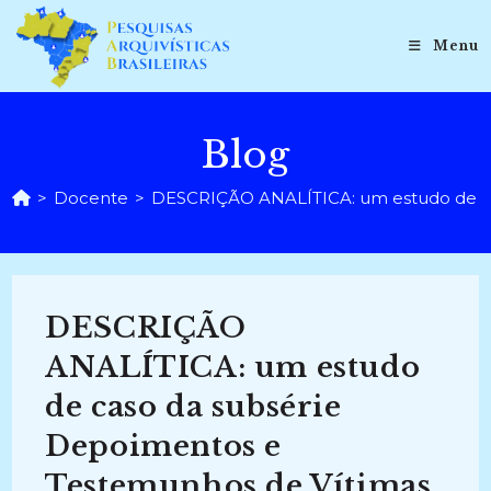
Ir
para
Menu
o
conteúdo
Blog
>
Docente
>
DESCRIÇÃO ANALÍTICA: um estudo de cas
DESCRIÇÃO
ANALÍTICA: um estudo
de caso da subsérie
Depoimentos e
Testemunhos de Vítimas