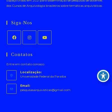
Espaço criado em 2021 para disseminação de pesquisas de docentes
dos Cursos de Arquivologia brasileiros sobre temáticas arquivísticas .
Siga-Nos
Abre
Abre
Abre
em
em
em
Contatos
uma
uma
uma
Entre em contato conosco.
nova
nova
nova
aba
aba
aba
Localização:
Universidade Federal da Paraíba
Email:
Abre
pesquisasarquivisticas@gmail.com
em
seu
aplicativo