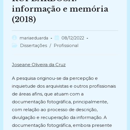
informação e memória
(2018)
Autor
Post
mariaeduarda
08/12/2022
do
publicado:
Categoria
Dissertações
/
Profissional
post:
do
post:
Joseane Oliveira da Cruz
A pesquisa originou-se da percepção e
inquietude dos arquivistas e outros profissionais
de áreas afins, que atuam com a
documentação fotográfica, principalmente,
com relação ao processo de descrição,
divulgação e recuperação da informação. A
documentação fotográfica, embora presente