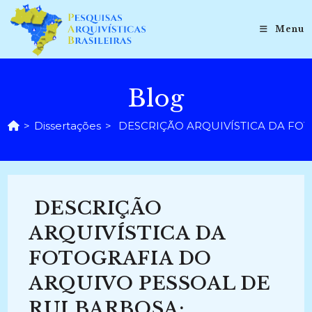
Ir
para
Menu
o
conteúdo
Blog
>
Dissertações
>
DESCRIÇÃO ARQUIVÍSTICA DA FOTO
DESCRIÇÃO
ARQUIVÍSTICA DA
FOTOGRAFIA DO
ARQUIVO PESSOAL DE
RUI BARBOSA: