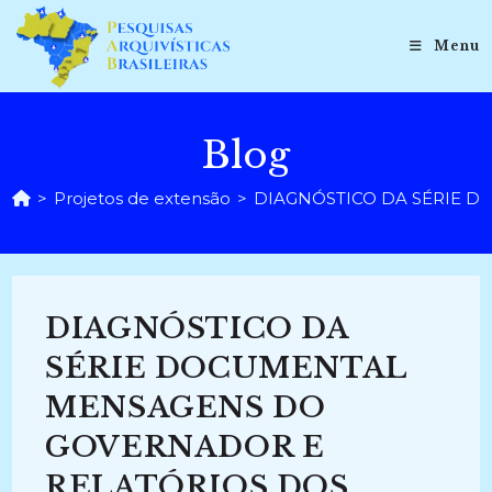
Ir
para
Menu
o
conteúdo
Blog
>
Projetos de extensão
>
DIAGNÓSTICO DA SÉRIE D
DIAGNÓSTICO DA
SÉRIE DOCUMENTAL
MENSAGENS DO
GOVERNADOR E
RELATÓRIOS DOS