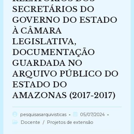
SECRETÁRIOS DO
GOVERNO DO ESTADO
À CÂMARA
LEGISLATIVA,
DOCUMENTAÇÃO
GUARDADA NO
ARQUIVO PÚBLICO DO
ESTADO DO
AMAZONAS (2017-2017)
Autor
Post
pesquisasarquivisticas
05/07/2024
do
publicado:
Categoria
Docente
/
Projetos de extensão
post:
do