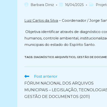
Autor
Post
Categoria
Barbara Diniz
16/04/2025
Projet
do
publicado:
do
post:
post:
Luiz Carlos da Silva
– Coordenador / Jorge San
Objetiva identificar através de diagnóstico c
humanos, controle ambiental, institucionaliz
municipais do estado do Espírito Santo.
TAGS:
DIAGNÓSTICO ARQUIVÍSTICO
,
GESTÃO DE DOCUM
Ler
Post anterior
mais
FÓRUM NACIONAL DOS ARQUIVOS
artigos
MUNICIPAIS – LEGISLAÇÃO, TECNOLOGIAS
GESTÃO DE DOCUMENTOS (2011)