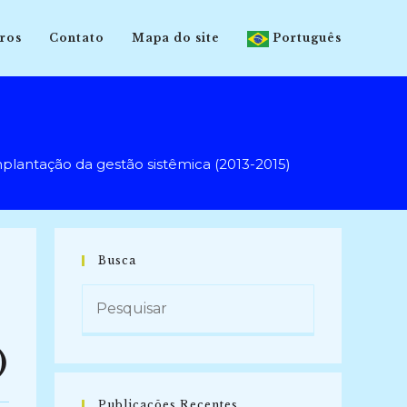
ros
Contato
Mapa do site
Português
ntação da gestão sistêmica (2013-2015)
Busca
)
Publicações Recentes