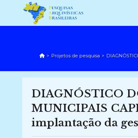
Ir
para
o
conteúdo
>
Projetos de pesquisa
>
DIAGNÓSTICO 
DIAGNÓSTICO D
MUNICIPAIS CAPIX
implantação da ges