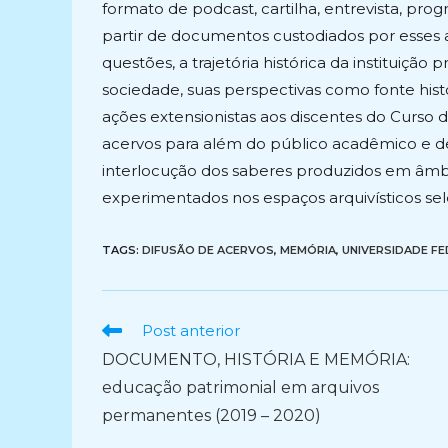
formato de podcast, cartilha, entrevista, prog
partir de documentos custodiados por esses a
questões, a trajetória histórica da instituiçã
sociedade, suas perspectivas como fonte his
ações extensionistas aos discentes do Curso de
acervos para além do público acadêmico e des
interlocução dos saberes produzidos em âmbit
experimentados nos espaços arquivísticos sel
TAGS:
DIFUSÃO DE ACERVOS
,
MEMÓRIA
,
UNIVERSIDADE FE
Ler
Post anterior
mais
DOCUMENTO, HISTÓRIA E MEMÓRIA:
artigos
educação patrimonial em arquivos
permanentes (2019 – 2020)