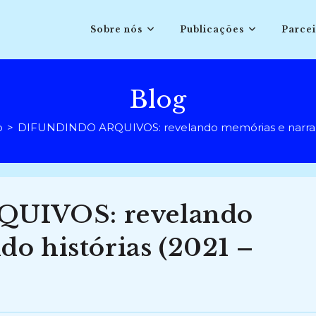
Sobre nós
Publicações
Parcei
Blog
o
>
DIFUNDINDO ARQUIVOS: revelando memórias e narrando
UIVOS: revelando
o histórias (2021 –