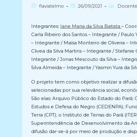
Autor
Post
Categoria
flaviatelmo
26/09/2021
Docent
do
publicado:
do
post:
post:
Integrantes:
Iane Maria da Silva Batista
– Coor
Carla Ribeiro dos Santos – Integrante / Paulo
– Integrante / Maisa Monteiro de Oliveira – I
Clivea da Silva Martins – Integrante / Stefani
Integrante / Jonas Mescouto da Silva – Integr
Silva Almeida – Integrante / Yasmin Yura da Sil
O projeto tem como objetivo realizar a difus
selecionadas por sua relevância social, econôm
São elas: Arquivo Público do Estado do Pará;
Estudos e Defesa do Negro (CEDENPA); Fundaç
Terra (CPT); o Instituto de Terras do Pará (ITE
Superintendência de Desenvolvimento da Ama
difusão dar-se-á por meio de produção e dispo