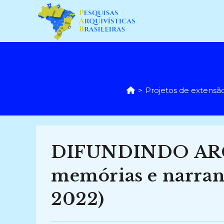
Ir
para
o
conteúdo
>
Projetos de extensã
DIFUNDINDO ARQ
memórias e narrand
2022)