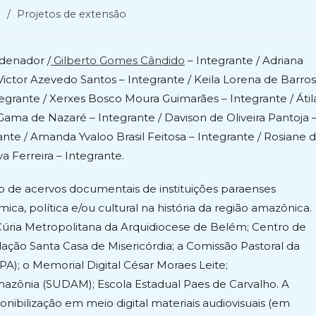
e
/
Projetos de extensão
denador /
Gilberto Gomes Cândido
– Integrante / Adriana
 Victor Azevedo Santos – Integrante / Keila Lorena de Barros
ntegrante / Xerxes Bosco Moura Guimarães – Integrante / Átil
e Gama de Nazaré – Integrante / Davison de Oliveira Pantoja 
ante / Amanda Yvaloo Brasil Feitosa – Integrante / Rosiane 
va Ferreira – Integrante.
ão de acervos documentais de instituições paraenses
ica, política e/ou cultural na história da região amazônica.
 Cúria Metropolitana da Arquidiocese de Belém; Centro de
ão Santa Casa de Misericórdia; a Comissão Pastoral da
RPA); o Memorial Digital César Moraes Leite;
zônia (SUDAM); Escola Estadual Paes de Carvalho. A
nibilização em meio digital materiais audiovisuais (em