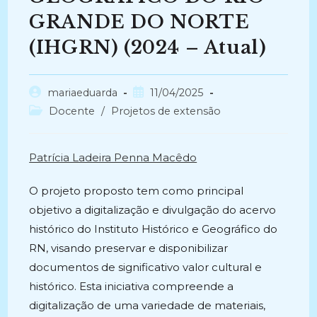
GRANDE DO NORTE
(IHGRN) (2024 – Atual)
Autor
Post
mariaeduarda
11/04/2025
do
publicado:
Categoria
Docente
/
Projetos de extensão
post:
do
post:
Patrícia Ladeira Penna Macêdo
O projeto proposto tem como principal
objetivo a digitalização e divulgação do acervo
histórico do Instituto Histórico e Geográfico do
RN, visando preservar e disponibilizar
documentos de significativo valor cultural e
histórico. Esta iniciativa compreende a
digitalização de uma variedade de materiais,