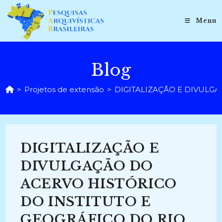
Ir
para
Menu
o
conteúdo
Blog
>
Projetos de extensão
>
DIGITALIZAÇÃO E DIVULGA
DIGITALIZAÇÃO E
DIVULGAÇÃO DO
ACERVO HISTÓRICO
DO INSTITUTO E
GEOGRÁFICO DO RIO