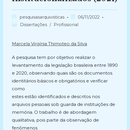
Autor
Post
pesquisasarquivisticas
06/11/2022
do
publicado:
Categoria
Dissertações
/
Profissional
post:
do
post:
Marcela Virgínia Thimoteo da Silva
A pesquisa tem por objetivo realizar o
levantamento da legislação brasileira entre 1890
e 2020, observando quais são os documentos
identitários básicos e obrigatórios e verificar
como
estes estão identificados e descritos nos
arquivos pessoais sob guarda de instituições de
memória. O trabalho é de abordagem
qualitativa, pois parte da observação de
fenômenos