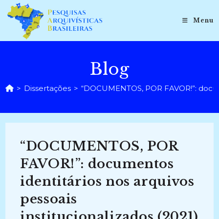
Ir
para
Menu
o
conteúdo
Blog
>
Dissertações
>
“DOCUMENTOS, POR FAVOR!”: documento
“DOCUMENTOS, POR
FAVOR!”: documentos
identitários nos arquivos
pessoais
institucionalizados (2021)