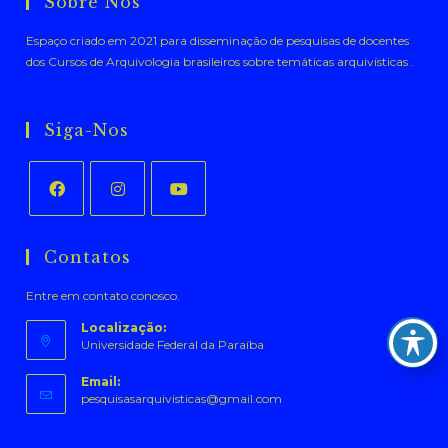
Sobre Nós
Espaço criado em 2021 para disseminação de pesquisas de docentes
dos Cursos de Arquivologia brasileiros sobre temáticas arquivísticas .
Siga-Nos
Abre
Abre
Abre
em
em
em
Contatos
uma
uma
uma
Entre em contato conosco.
nova
nova
nova
aba
aba
aba
Localização:
Universidade Federal da Paraíba
Email:
Abre
pesquisasarquivisticas@gmail.com
em
seu