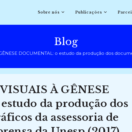
Sobre nós
Publicações
Parcei
Blog
ÊNESE DOCUMENTAL: o estudo da produção dos documentos
VISUAIS À GÊNESE
studo da produção dos
ficos da assessoria de
rensa da Unesp (2017)