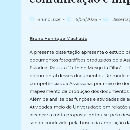
Autor
Post
Categoria
BrunoLuce
15/04/2026
Disserta
do
publicado:
do
post:
post:
Bruno Henrique Machado
A presente dissertação apresenta o estudo de
documentos fotográficos produzidos pela As
Estadual Paulista “Julio de Mesquita Filho” 
documental desses documentos. De modo espe
competências da Assessoria, por meio de do
mapeamento da produção dos documentos foto
Além da análise das funções e atividades da a
Atividades-meio da Universidade em relação 
alcançar a meta proposta, optou-se pelo de
sendo conduzido pela busca da ampliação da