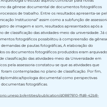
a Arquivologia o estudo aspirou contribuir para novas
meno da gênese documental de documentos fotográficos
processos de trabalho. Entre os resultados apresenta-se pe
unicação Institucional” assim como a subfunção de assessori
gistro de imagem e som, resultados apresentados após a
de classificação das atividades-meio da universidade. Já 
entos fotográficos possibilitou à compreensão da gênes
demandas de pautas fotográficas, A elaboração do
odos os documentos fotográficos produzidos eram arquivad
de classificação das atividades-meio da Universidade em
os pela assessoria constatou-se que as atividades que
oram contempladas no plano de classificação. Por fim,
diplomática/tipologia documental como perspectivas
s documentais fotográficas.
torio.unesp.br/entities/publication/d0887810-ffd8-42b8-