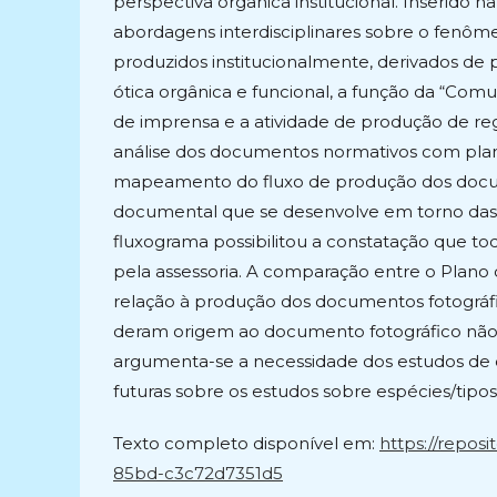
perspectiva orgânica institucional. Inserido n
abordagens interdisciplinares sobre o fenô
produzidos institucionalmente, derivados de 
ótica orgânica e funcional, a função da “Com
de imprensa e a atividade de produção de re
análise dos documentos normativos com plano 
mapeamento do fluxo de produção dos docum
documental que se desenvolve em torno das 
fluxograma possibilitou a constatação que t
pela assessoria. A comparação entre o Plano 
relação à produção dos documentos fotográfic
deram origem ao documento fotográfico não f
argumenta-se a necessidade dos estudos de 
futuras sobre os estudos sobre espécies/tipo
Texto completo disponível em:
https://reposi
85bd-c3c72d7351d5