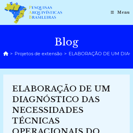
Ir
para
Menu
o
conteúdo
Blog
>
Projetos de extensão
>
ELABORAÇÃO DE UM DIAGN
ELABORAÇÃO DE UM
DIAGNÓSTICO DAS
NECESSIDADES
TÉCNICAS
OPERACIONAIS DO