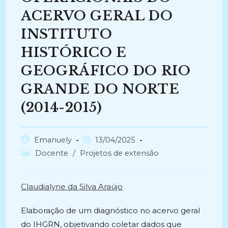
ACERVO GERAL DO
INSTITUTO
HISTÓRICO E
GEOGRÁFICO DO RIO
GRANDE DO NORTE
(2014-2015)
Autor
Post
Emanuely
13/04/2025
do
publicado:
Categoria
Docente
/
Projetos de extensão
post:
do
post:
Claudialyne da Silva Araújo
Elaboração de um diagnóstico no acervo geral
do IHGRN, objetivando coletar dados que