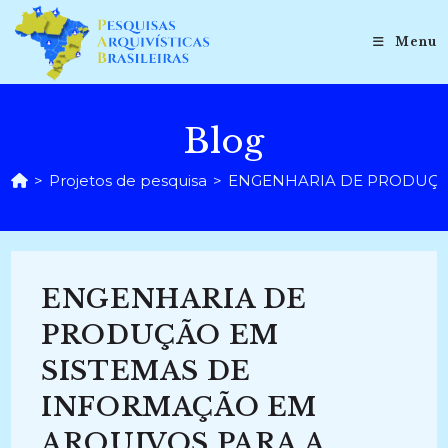
Ir
para
Menu
o
conteúdo
Blog
>
Projetos de pesquisa
>
ENGENHARIA DE PRODUÇÃO EM
ENGENHARIA DE
PRODUÇÃO EM
SISTEMAS DE
INFORMAÇÃO EM
ARQUIVOS PARA A