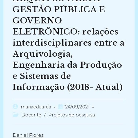
GESTÃO PÚBLICA E
GOVERNO
ELETRÔNICO: relações
interdisciplinares entre a
Arquivologia,
Engenharia da Produção
e Sistemas de
Informação (2018- Atual)
Autor
Post
mariaeduarda
24/09/2021
do
publicado:
Categoria
Docente
/
Projetos de pesquisa
post:
do
post:
Daniel Flores