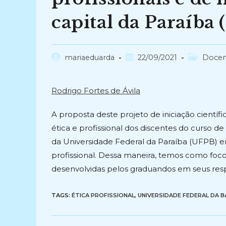
capital da Paraíba 
Autor
Post
Categoria
mariaeduarda
22/09/2021
Docen
do
publicado:
do
post:
post:
Rodrigo Fortes de Ávila
A proposta deste projeto de iniciação científ
ética e profissional dos discentes do curso d
da Universidade Federal da Paraíba (UFPB) e
profissional. Dessa maneira, temos como foco
desenvolvidas pelos graduandos em seus respe
TAGS:
ÉTICA PROFISSIONAL
,
UNIVERSIDADE FEDERAL DA BA