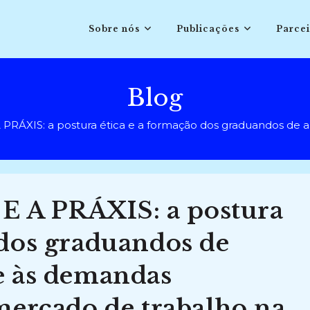
Sobre nós
Publicações
Parcei
Blog
RÁXIS: a postura ética e a formação dos graduandos de arqu
 A PRÁXIS: a postura
 dos graduandos de
e às demandas
 mercado de trabalho na