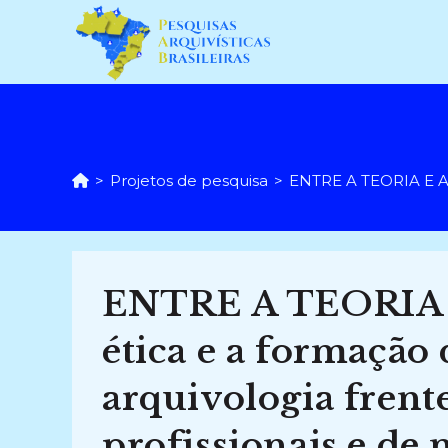
Ir
para
o
conteúdo
>
Projetos de pesquisa
>
ENTRE A TEORIA E A P
ENTRE A TEORIA E
ética e a formação
arquivologia frent
profissionais e de