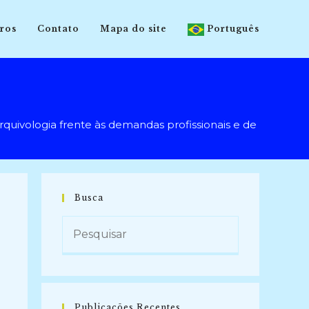
ros
Contato
Mapa do site
Português
ivologia frente às demandas profissionais e de mercado de
Busca
Publicações Recentes