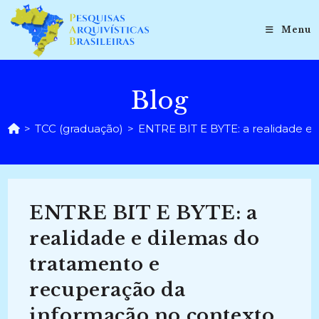
Ir
para
Menu
o
conteúdo
Blog
>
TCC (graduação)
>
ENTRE BIT E BYTE: a realidade e
ENTRE BIT E BYTE: a
realidade e dilemas do
tratamento e
recuperação da
informação no contexto