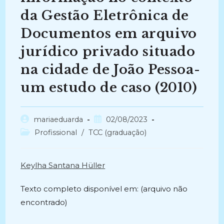
da Gestão Eletrônica de
Documentos em arquivo
jurídico privado situado
na cidade de João Pessoa-
um estudo de caso (2010)
Autor
Post
mariaeduarda
02/08/2023
do
publicado:
Categoria
Profissional
/
TCC (graduação)
post:
do
post:
Keylha Santana Hüller
Texto completo disponível em: (arquivo não
encontrado)