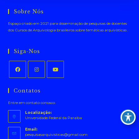
Sobre Nós
Espaço criado em 2021 para disseminação de pesquisas de docentes
dos Cursos de Arquivologia brasileiros sobre temáticas arquivísticas .
Siga-Nos
Abre
Abre
Abre
em
em
em
Contatos
uma
uma
uma
Entre em contato conosco.
nova
nova
nova
aba
aba
aba
Localização:
Universidade Federal da Paraíba
Email:
Abre
pesquisasarquivisticas@gmail.com