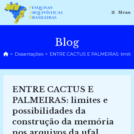
Ir
para
Menu
o
conteúdo
Blog
>
Dissertações
>
ENTRE CACTUS E PALMEIRAS: limites e
ENTRE CACTUS E
PALMEIRAS: limites e
possibilidades da
construção da memória
nos arquivos da ufal