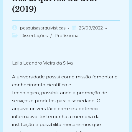
(2019)
Autor
Post
pesquisasarquivisticas
25/09/2022
do
publicado:
Categoria
Dissertações
/
Profissional
post:
do
post:
Laila Leandro Vieira da Silva
A universidade possui como missão fomentar o
conhecimento científico e
tecnológico, possibilitando a promoção de
serviços e produtos para a sociedade. O
arquivo universitário com seu potencial
informativo, testemunha a memória da
instituição e possibilita mecanismos que