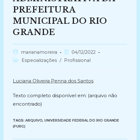
PREFEITURA
MUNICIPAL DO RIO
GRANDE
Autor
Post
marianamoreira
04/12/2022
do
publicado:
Categoria
Especializações
/
Profissional
post:
do
post:
Luciana Oliveira Penna dos Santos
Texto completo disponível em: (arquivo não
encontrado)
TAGS:
ARQUIVO
,
UNIVERSIDADE FEDERAL DO RIO GRANDE
(FURG)