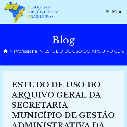
Ir
para
Menu
o
conteúdo
Blog
>
Profissional
>
ESTUDO DE USO DO ARQUIVO GERAL
ESTUDO DE USO DO
ARQUIVO GERAL DA
SECRETARIA
MUNICÍPIO DE GESTÃO
ADMINISTRATIVA DA