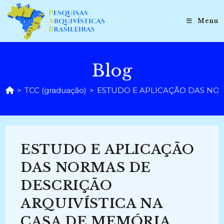
Ir
para
Menu
o
conteúdo
Blog
>
TCC (graduação)
>
ESTUDO E APLICAÇÃO DAS NOR
ESTUDO E APLICAÇÃO
DAS NORMAS DE
DESCRIÇÃO
ARQUIVÍSTICA NA
CASA DE MEMÓRIA