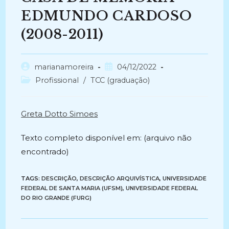
EDMUNDO CARDOSO
(2008-2011)
Autor
Post
marianamoreira
04/12/2022
do
publicado:
Categoria
Profissional
/
TCC (graduação)
post:
do
post:
Greta Dotto Simoes
Texto completo disponível em: (arquivo não
encontrado)
TAGS:
DESCRIÇÃO
,
DESCRIÇÃO ARQUIVÍSTICA
,
UNIVERSIDADE
FEDERAL DE SANTA MARIA (UFSM)
,
UNIVERSIDADE FEDERAL
DO RIO GRANDE (FURG)