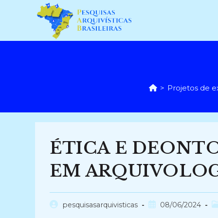
Ir
para
o
conteúdo
>
Projetos de 
ÉTICA E DEONT
EM ARQUIVOLOGI
Autor
Post
C
pesquisasarquivisticas
08/06/2024
do
publicado:
d