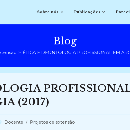
Sobre nós
Publicações
Parcei
Blog
extensão
>
ÉTICA E DEONTOLOGIA PROFISSIONAL EM ARQ
OLOGIA PROFISSIONA
A (2017)
ategoria
Docente
/
Projetos de extensão
o