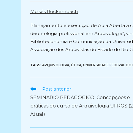
post:
po
Moisés Rockembach
Planejamento e execução de Aula Aberta a com
deontologia profissional em Arquivologia”, vin
Biblioteconomia e Comunicação da Universida
Associação dos Arquivistas do Estado do Rio G
TAGS:
ARQUIVOLOGIA
,
ÉTICA
,
UNIVERSIDADE FEDERAL DO 
Ler
Post anterior
mais
SEMINÁRIO PEDAGÓGICO: Concepções e
artigos
práticas do curso de Arquivologia UFRGS (2
Atual)