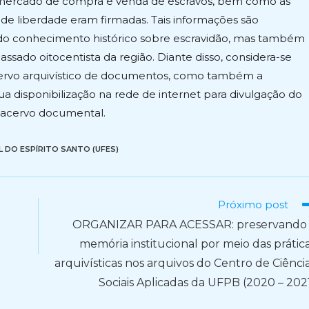
um mercado de compra e venda de escravos, bem como as
 de liberdade eram firmadas. Tais informações são
do conhecimento histórico sobre escravidão, mas também
ssado oitocentista da região. Diante disso, considera-se
acervo arquivístico de documentos, como também a
a disponibilização na rede de internet para divulgação do
o acervo documental.
L DO ESPÍRITO SANTO (UFES)
Próximo post
ORGANIZAR PARA ACESSAR: preservando
memória institucional por meio das prátic
arquivísticas nos arquivos do Centro de Ciênci
Sociais Aplicadas da UFPB (2020 – 202