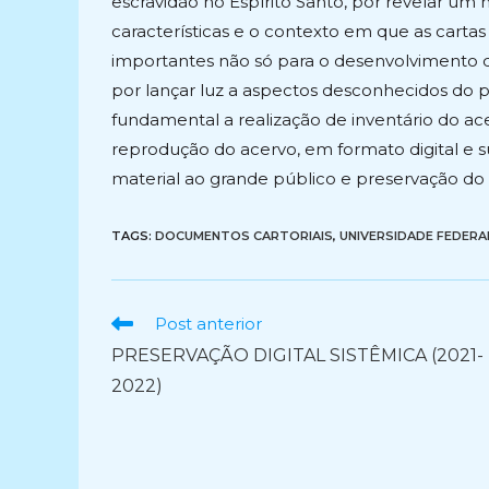
escravidão no Espírito Santo, por revelar 
características e o contexto em que as cartas
importantes não só para o desenvolvimento 
por lançar luz a aspectos desconhecidos do pa
fundamental a realização de inventário do 
reprodução do acervo, em formato digital e su
material ao grande público e preservação d
TAGS:
DOCUMENTOS CARTORIAIS
,
UNIVERSIDADE FEDERA
Ler
Post anterior
mais
PRESERVAÇÃO DIGITAL SISTÊMICA (2021-
artigos
2022)