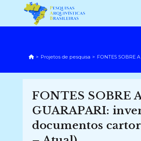
Ir
para
o
conteúdo
>
Projetos de pesquisa
>
FONTES SOBRE A HI
FONTES SOBRE A
GUARAPARI: invent
documentos cartor
– Atual)