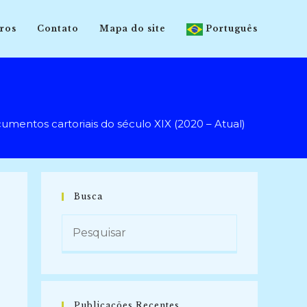
ros
Contato
Mapa do site
Português
ntos cartoriais do século XIX (2020 – Atual)
Busca
Publicações Recentes