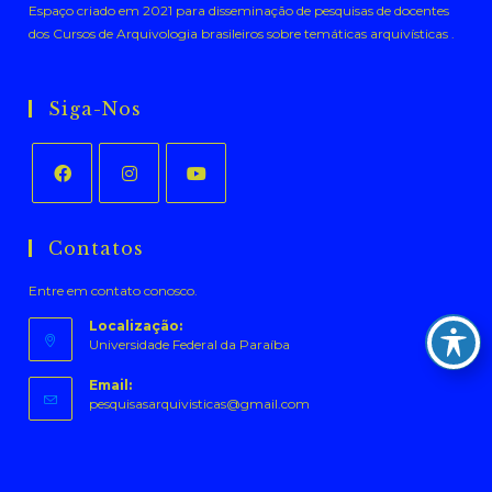
Espaço criado em 2021 para disseminação de pesquisas de docentes
dos Cursos de Arquivologia brasileiros sobre temáticas arquivísticas .
Siga-Nos
Abre
Abre
Abre
em
em
em
Contatos
uma
uma
uma
Entre em contato conosco.
nova
nova
nova
aba
aba
aba
Localização:
Universidade Federal da Paraíba
Email:
Abre
pesquisasarquivisticas@gmail.com
em
seu
aplicativo