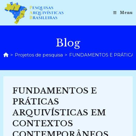
Ir
para
Menu
o
conteúdo
Blog
>
Projetos de pesquisa
>
FUNDAMENTOS E PRÁTICAS
FUNDAMENTOS E
PRÁTICAS
ARQUIVÍSTICAS EM
CONTEXTOS
CONTEMPORÂNEOS