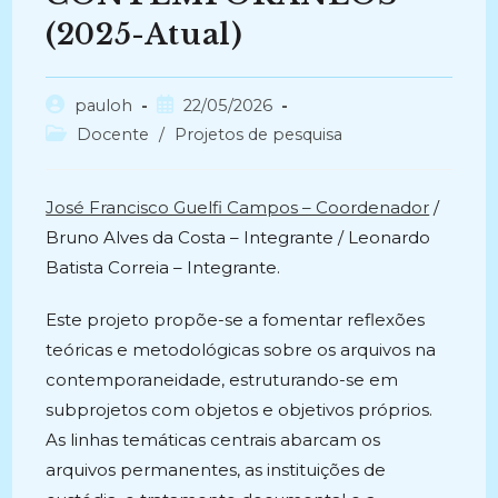
(2025-Atual)
Autor
Post
pauloh
22/05/2026
do
publicado:
Categoria
Docente
/
Projetos de pesquisa
post:
do
post:
José Francisco Guelfi Campos – Coordenador
/
Bruno Alves da Costa – Integrante / Leonardo
Batista Correia – Integrante.
Este projeto propõe-se a fomentar reflexões
teóricas e metodológicas sobre os arquivos na
contemporaneidade, estruturando-se em
subprojetos com objetos e objetivos próprios.
As linhas temáticas centrais abarcam os
arquivos permanentes, as instituições de