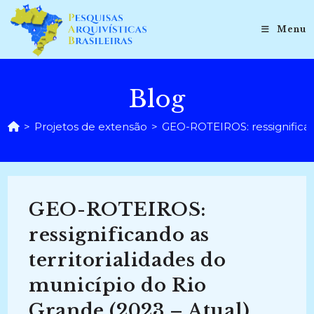
Ir
para
Menu
o
conteúdo
Blog
>
Projetos de extensão
>
GEO-ROTEIROS: ressignificand
GEO-ROTEIROS:
ressignificando as
territorialidades do
município do Rio
Grande (2023 – Atual)