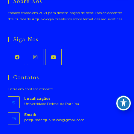
Sobre Nós
Espaço criado em 2021 para disseminação de pesquisas de docentes
dos Cursos de Arquivologia brasileiros sobre temáticas arquivísticas .
Siga-Nos
Abre
Abre
Abre
em
em
em
Contatos
uma
uma
uma
Entre em contato conosco.
nova
nova
nova
aba
aba
aba
Localização:
Universidade Federal da Paraíba
Email:
Abre
pesquisasarquivisticas@gmail.com
em
seu