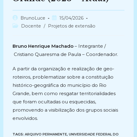
Autor
Post
BrunoLuce
15/04/2026
do
publicado:
Categoria
Docente
/
Projetos de extensão
post:
do
post:
Bruno Henrique Machado
– Integrante /
Cristiano Quaresma de Paula – Coordenador.
A partir da organização e realização de geo-
roteiros, problematizar sobre a constituição
histórico-geográfica do município do Rio
Grande, bem como resgatar territorialidades
que foram ocultadas ou esquecidas,
promovendo a visibilização dos grupos sociais
envolvidos.
TAGS:
ARQUIVO PERMANENTE
,
UNIVERSIDADE FEDERAL DO