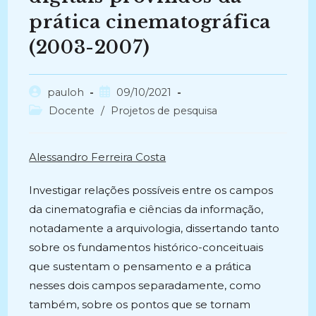
prática cinematográfica
(2003-2007)
Autor
Post
pauloh
09/10/2021
do
publicado:
Categoria
Docente
/
Projetos de pesquisa
post:
do
post:
Alessandro Ferreira Costa
Investigar relações possíveis entre os campos
da cinematografia e ciências da informação,
notadamente a arquivologia, dissertando tanto
sobre os fundamentos histórico-conceituais
que sustentam o pensamento e a prática
nesses dois campos separadamente, como
também, sobre os pontos que se tornam