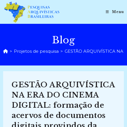
Ir
para
Menu
o
conteúdo
Blog
>
Projetos de pesquisa
>
GESTÃO ARQUIVÍSTICA NA ERA
GESTÃO ARQUIVÍSTICA
NA ERA DO CINEMA
DIGITAL: formação de
acervos de documentos
digitais provindos da