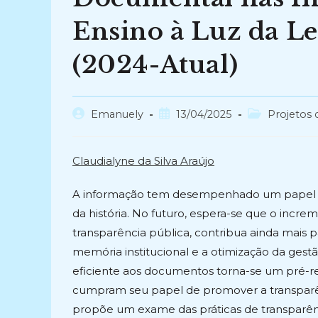
Ensino à Luz da Le
(2024-Atual)
Autor
Post
Categoria
Emanuely
13/04/2025
Projetos 
do
publicado:
do
post:
post:
Claudialyne da Silva Araújo
A informação tem desempenhado um papel f
da história. No futuro, espera-se que o incre
transparência pública, contribua ainda mais p
memória institucional e a otimização da gestã
eficiente aos documentos torna-se um pré-requ
cumpram seu papel de promover a transparênc
propõe um exame das práticas de transparênc