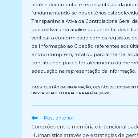
análise documental e representação da inform
fundamentando-se nos critérios estabelecido
Transparência Ativa da Controladoria Geral d
que realiza uma análise documental dos sítios 
verificar a conformidade com os requisitos do
de Informação ao Cidadão referentes aos últi
ensino cumprem, total ou parcialmente, as det
contribuindo para o fortalecimento da memória
adequação na representação da informação.
TAGS:
GESTÃO DA INFORMAÇÃO
,
GESTÃO DE DOCUMENT
UNIVERSIDADE FEDERAL DA PARAÍBA (UFPB)
Ler
Post anterior
mais
Conexões entre memória e intencionalidad
artigos
Humanística através de estratégias de gest