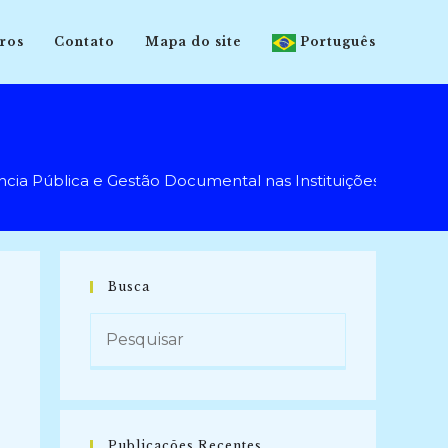
ros
Contato
Mapa do site
Português
ública e Gestão Documental nas Instituições Públicas de
Busca
Publicações Recentes