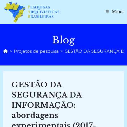
Ir
para
Menu
o
conteúdo
Blog
>
Projetos de pesquisa
>
GESTÃO DA SEGURANÇA DA I
GESTÃO DA
SEGURANÇA DA
INFORMAÇÃO:
abordagens
experimentais (2017-