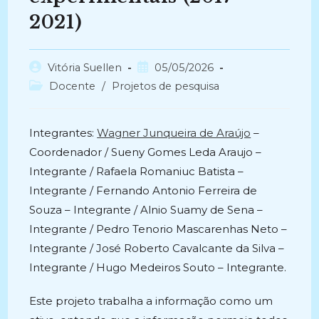
2021)
Autor
Post
Vitória Suellen
05/05/2026
do
publicado:
Categoria
Docente
/
Projetos de pesquisa
post:
do
post:
Integrantes:
Wagner Junqueira de Araújo
–
Coordenador / Sueny Gomes Leda Araujo –
Integrante / Rafaela Romaniuc Batista –
Integrante / Fernando Antonio Ferreira de
Souza – Integrante / Alnio Suamy de Sena –
Integrante / Pedro Tenorio Mascarenhas Neto –
Integrante / José Roberto Cavalcante da Silva –
Integrante / Hugo Medeiros Souto – Integrante.
Este projeto trabalha a informação como um