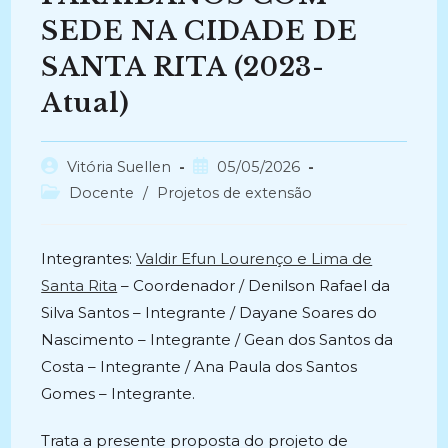
SEDE NA CIDADE DE
SANTA RITA (2023-
Atual)
Autor
Post
Vitória Suellen
05/05/2026
do
publicado:
Categoria
Docente
/
Projetos de extensão
post:
do
post:
Integrantes:
Valdir Efun Lourenço e Lima de
Santa Rita
– Coordenador / Denilson Rafael da
Silva Santos – Integrante / Dayane Soares do
Nascimento – Integrante / Gean dos Santos da
Costa – Integrante / Ana Paula dos Santos
Gomes – Integrante.
Trata a presente proposta do projeto de