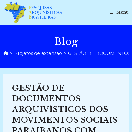
Ir
para
Menu
o
conteúdo
Blog
>
Projetos de extensão
>
GESTÃO DE DOCUMENTOS AR
GESTÃO DE
DOCUMENTOS
ARQUIVÍSTICOS DOS
MOVIMENTOS SOCIAIS
PARAIBANOS COM