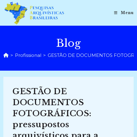
Ir
para
Menu
o
conteúdo
Blog
>
Profissional
>
GESTÃO DE DOCUMENTOS FOTOGRÁFICOS: 
GESTÃO DE
DOCUMENTOS
FOTOGRÁFICOS:
pressupostos
arquivísticos para a