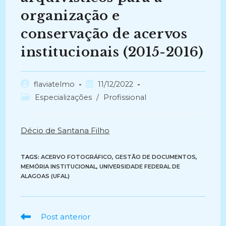
organização e
conservação de acervos
institucionais (2015-2016)
Autor
Post
flaviatelmo
11/12/2022
do
publicado:
Categoria
Especializações
/
Profissional
post:
do
post:
Décio de Santana Filho
TAGS:
ACERVO FOTOGRÁFICO
,
GESTÃO DE DOCUMENTOS
,
MEMÓRIA INSTITUCIONAL
,
UNIVERSIDADE FEDERAL DE
ALAGOAS (UFAL)
Ler
Post anterior
mais