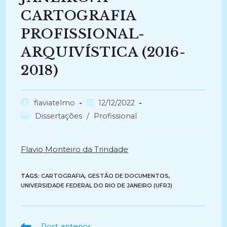
CARTOGRAFIA
PROFISSIONAL-
ARQUIVÍSTICA (2016-
2018)
Autor
Post
flaviatelmo
12/12/2022
do
publicado:
Categoria
Dissertações
/
Profissional
post:
do
post:
Flavio Monteiro da Trindade
TAGS:
CARTOGRAFIA
,
GESTÃO DE DOCUMENTOS
,
UNIVERSIDADE FEDERAL DO RIO DE JANEIRO (UFRJ)
Ler
Post anterior