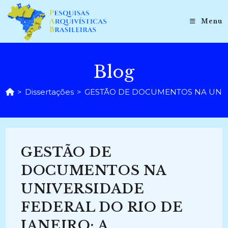
Ir
para
Menu
o
conteúdo
Blog
>
Dissertações
>
GESTÃO DE DOCUMENTOS NA UNIVER
GESTÃO DE
DOCUMENTOS NA
UNIVERSIDADE
FEDERAL DO RIO DE
JANEIRO: A