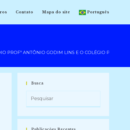
ros
Contato
Mapa do site
Português
ROFº ANTÔNIO GODIM LINS E O COLÉGIO PARTICULAR I
Busca
Publicações Recentes