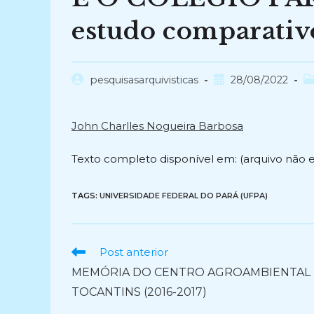
estudo comparativ
Autor
Post
Ca
pesquisasarquivisticas
28/08/2022
do
publicado:
d
post:
po
John Charlles Nogueira Barbosa
Texto completo disponível em: (arquivo não 
TAGS:
UNIVERSIDADE FEDERAL DO PARÁ (UFPA)
Ler
Post anterior
mais
MEMÓRIA DO CENTRO AGROAMBIENTAL
artigos
TOCANTINS (2016-2017)