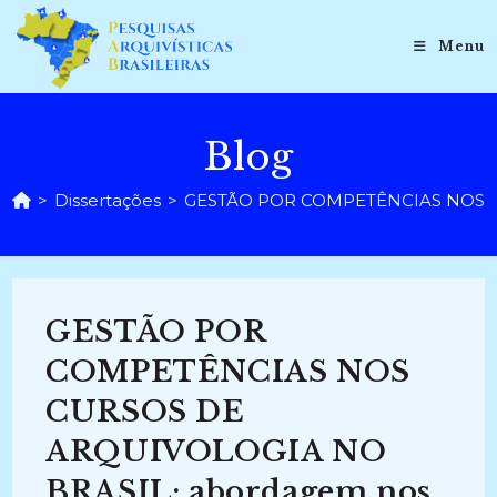
Ir
para
Menu
o
conteúdo
Blog
>
Dissertações
>
GESTÃO POR COMPETÊNCIAS NOS CUR
GESTÃO POR
COMPETÊNCIAS NOS
CURSOS DE
ARQUIVOLOGIA NO
BRASIL: abordagem nos