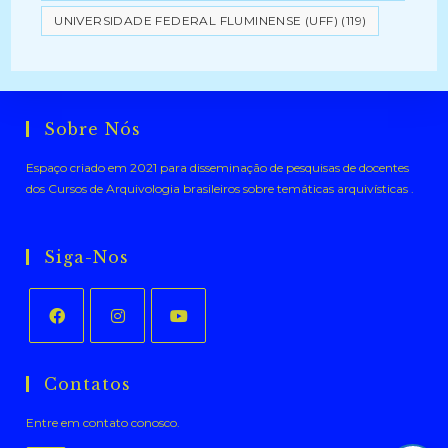
UNIVERSIDADE FEDERAL FLUMINENSE (UFF)
(119)
Sobre Nós
Espaço criado em 2021 para disseminação de pesquisas de docentes
dos Cursos de Arquivologia brasileiros sobre temáticas arquivísticas .
Siga-Nos
Abre
Abre
Abre
em
em
em
Contatos
uma
uma
uma
Entre em contato conosco.
nova
nova
nova