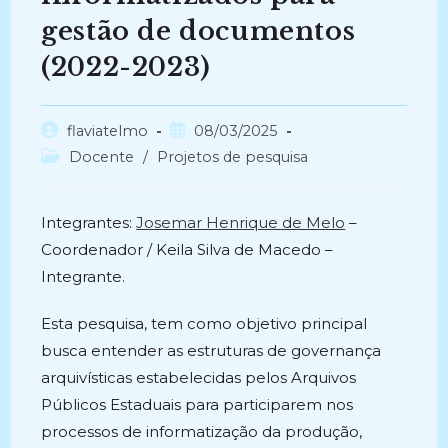
gestão de documentos
(2022-2023)
Autor
Post
flaviatelmo
08/03/2025
do
publicado:
Categoria
Docente
/
Projetos de pesquisa
post:
do
post:
Integrantes:
Josemar Henrique de Melo
–
Coordenador / Keila Silva de Macedo –
Integrante.
Esta pesquisa, tem como objetivo principal
busca entender as estruturas de governança
arquivísticas estabelecidas pelos Arquivos
Públicos Estaduais para participarem nos
processos de informatização da produção,