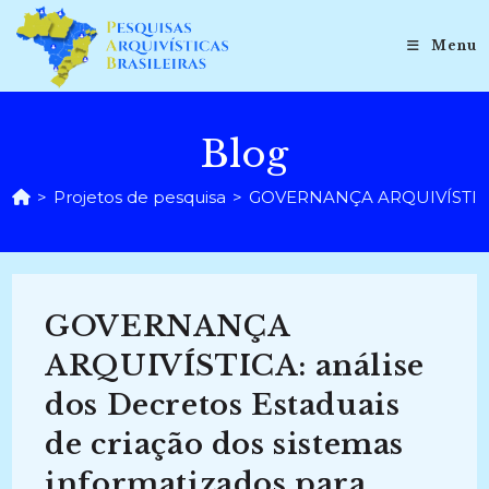
Ir
para
Menu
o
conteúdo
Blog
>
Projetos de pesquisa
>
GOVERNANÇA ARQUIVÍSTICA: a
GOVERNANÇA
ARQUIVÍSTICA: análise
dos Decretos Estaduais
de criação dos sistemas
informatizados para