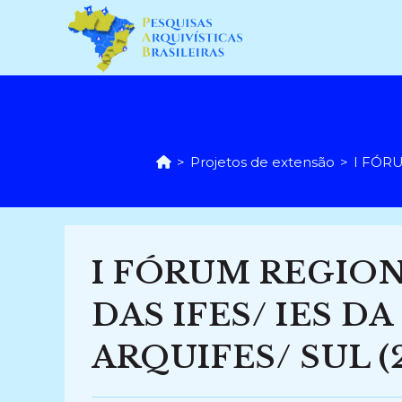
Ir
para
o
conteúdo
>
Projetos de extensão
>
I FÓRU
I FÓRUM REGION
DAS IFES/ IES DA
ARQUIFES/ SUL (2