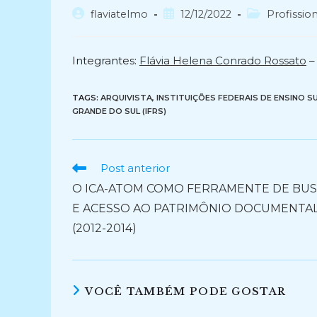
Autor
Post
Categoria
flaviatelmo
12/12/2022
Profission
do
publicado:
do
post:
post:
Integrantes:
Flávia Helena Conrado Rossato
–
TAGS:
ARQUIVISTA
,
INSTITUIÇÕES FEDERAIS DE ENSINO S
GRANDE DO SUL (IFRS)
Ler
Post anterior
mais
O ICA-ATOM COMO FERRAMENTE DE BU
artigos
E ACESSO AO PATRIMÔNIO DOCUMENTA
(2012-2014)
VOCÊ TAMBÉM PODE GOSTAR