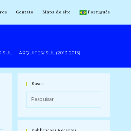
ros
Contato
Mapa do site
Português
UL – I ARQUIFES/ SUL (2013-2013)
Busca
Publicações Recentes