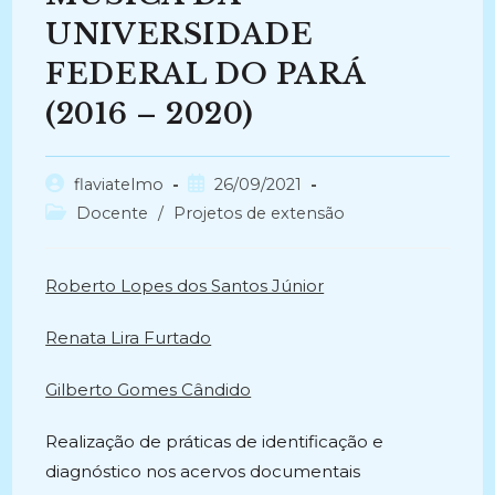
UNIVERSIDADE
FEDERAL DO PARÁ
(2016 – 2020)
Autor
Post
flaviatelmo
26/09/2021
do
publicado:
Categoria
Docente
/
Projetos de extensão
post:
do
post:
Roberto Lopes dos Santos Júnior
Renata Lira Furtado
Gilberto Gomes Cândido
Realização de práticas de identificação e
diagnóstico nos acervos documentais