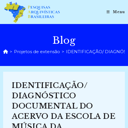
Ir
para
Menu
o
conteúdo
Blog
>
Projetos de extensão
>
IDENTIFICAÇÃO/ DIAGNÓS
IDENTIFICAÇÃO/
DIAGNÓSTICO
DOCUMENTAL DO
ACERVO DA ESCOLA DE
MÚSICA DA