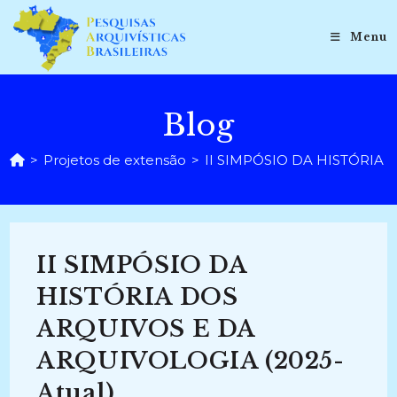
Ir
para
Menu
o
conteúdo
Blog
>
Projetos de extensão
>
II SIMPÓSIO DA HISTÓRIA 
II SIMPÓSIO DA
HISTÓRIA DOS
ARQUIVOS E DA
ARQUIVOLOGIA (2025-
Atual)