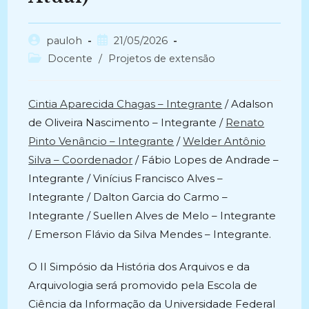
Autor
Post
pauloh
21/05/2026
do
publicado:
Categoria
Docente
/
Projetos de extensão
post:
do
post:
Cintia Aparecida Chagas – Integrante
/ Adalson
de Oliveira Nascimento – Integrante /
Renato
Pinto Venâncio – Integrante
/
Welder Antônio
Silva – Coordenador
/ Fábio Lopes de Andrade –
Integrante / Vinícius Francisco Alves –
Integrante / Dalton Garcia do Carmo –
Integrante / Suellen Alves de Melo – Integrante
/ Emerson Flávio da Silva Mendes – Integrante.
O II Simpósio da História dos Arquivos e da
Arquivologia será promovido pela Escola de
Ciência da Informação da Universidade Federal