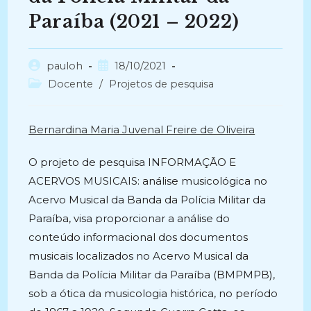
Paraíba (2021 – 2022)
Autor
Post
pauloh
18/10/2021
do
publicado:
Categoria
Docente
/
Projetos de pesquisa
post:
do
post:
Bernardina Maria Juvenal Freire de Oliveira
O projeto de pesquisa INFORMAÇÃO E
ACERVOS MUSICAIS: análise musicológica no
Acervo Musical da Banda da Polícia Militar da
Paraíba, visa proporcionar a análise do
conteúdo informacional dos documentos
musicais localizados no Acervo Musical da
Banda da Polícia Militar da Paraíba (BMPMPB),
sob a ótica da musicologia histórica, no período