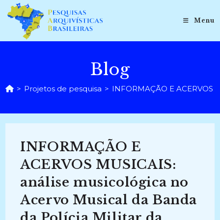
Ir
para
Menu
o
conteúdo
Blog
>
Projetos de pesquisa
>
INFORMAÇÃO E ACERVOS MUSICA
INFORMAÇÃO E
ACERVOS MUSICAIS:
análise musicológica no
Acervo Musical da Banda
da Polícia Militar da